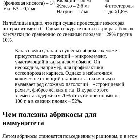
Кальций – 38 мг
мг
(фолиевая кислота) – 14
Железо – 2,6 мг
Фитостеролы
мкг В3 – 0,7 мг
Натрий – 17 мг
– до 61,8%
Из таблицы видно, что при сушке происходит некоторая
потеря витамина С. Однако в кураге почти в три раза больше
клетчатки по сравнению со свежими плодами – 29% против
10%.
Как в свежих, так и в сушёных абрикосах может
присутствовать стронций – микроэлемент,
участвующий в кальциевом обмене. Он
необходим, например, для профилактики
остеопороза и кариеса. Однако в избыточном
количестве стронций становится токсичным и
вызывает ряд сложных патологий – «стронциевый
рахит», фиброз лёгких и т.д. В кураге этого
элемента содержится 70% от суточной нормы на
100 г, а в свежих плодах – 52%.
Чем полезны абрикосы для
иммунитета
Летом абрикосы становятся повседневным рационом, и в этом