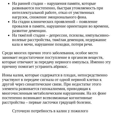
На ранней стадии – нарушения памяти, которые
развиваются постепенно, быстрая утомляемость при
интеллектуальной работе, отказ от умственных
нагрузок, снижение эмоционального фона.
На стадии клинических проявлений – появление
провалов в памяти, нарушение ориентации во времени,
развитие деменции.
На тяжёлой стадии – депрессии, психозы, импульсивно-
волевые расстройства, тяжёлая деменция, недержание
кала и мочи, нарушение походки, потеря речи.
Среди многих причин этого заболевания, особое место
занимает недостаточное поступление в организм веществ,
которые отвечают за передачу нервного импульса. Именно эту
причину помогает устранить абрикос.
Ионы калия, которые содержатся в плодах, непосредственно
участвуют в передаче сигнала от одной нервной клетки к
другой через синаптические связи. При недостатке этого
элемента развивается гипокалиемия, приводящая к
многочисленным метаболическим нарушениям. На их фоне
постепенно возникают всевозможные когнитивные
расстройства – первые ласточки грядущей болезни.
Суточную потребность в калии у пожилого