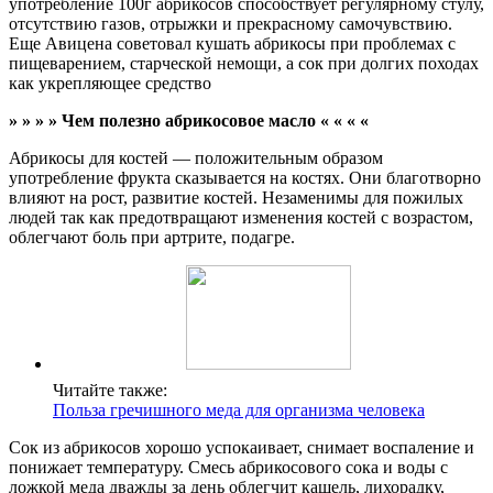
употребление 100г абрикосов способствует регулярному стулу,
отсутствию газов, отрыжки и прекрасному самочувствию.
Еще Авицена советовал кушать абрикосы при проблемах с
пищеварением, старческой немощи, а сок при долгих походах
как укрепляющее средство
» » » » Чем полезно абрикосовое масло « « « «
Абрикосы для костей — положительным образом
употребление фрукта сказывается на костях. Они благотворно
влияют на рост, развитие костей. Незаменимы для пожилых
людей так как предотвращают изменения костей с возрастом,
облегчают боль при артрите, подагре.
Читайте также:
Польза гречишного меда для организма человека
Сок из абрикосов хорошо успокаивает, снимает воспаление и
понижает температуру. Смесь абрикосового сока и воды с
ложкой меда дважды за день облегчит кашель, лихорадку,