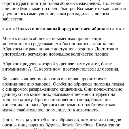
горсть кураги или три плода абрикоса ежедневно. Полезное
влияние будет заметно очень быстро. Вы заметите как заметно
улучшилось самочувствие, кожа разгладилась, волосы
заблестели
» » » » Польза и возможный вред косточек абрикоса « « « «
Мякоть плодов абрикоса незаменима при лечении
мочегонными средствами, чтобы пополнить запас калия.
Абрикосы от рака вполне доступное средство. Достаточно
употреблять регулярно небольшое количество плодов.
Абрикос продукт, который укрепляет иммунитет, богат
витаминами А, С, каротином, поэтому полезен для зрения.
Большое количество пектина в составе препятствует
возникновению запоров. Особенно абрикосы полезны людям
с синдромом раздраженного кишечника. Они положительно
действуют на кишечник, оказывают лечебный эффект на
толстую кишку. При возникновении запора, брожения
кишечника плоды абрикоса или компот подействуют как
мягкое слабительное, нормализуют кислотность.
После месяца употребления абрикосов, компота или плодов
органы пищеварения будут работать без сбоев. Ежедневное