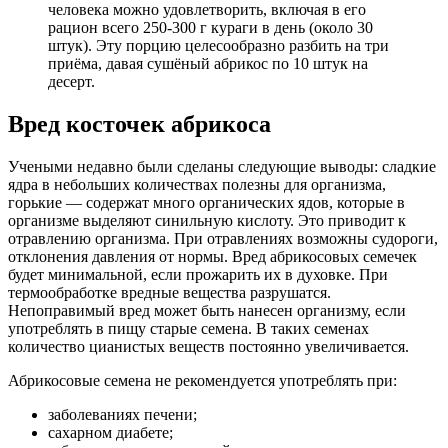
человека можно удовлетворить, включая в его
рацион всего 250-300 г кураги в день (около 30
штук). Эту порцию целесообразно разбить на три
приёма, давая сушёный абрикос по 10 штук на
десерт.
Вред косточек абрикоса
Учеными недавно были сделаны следующие выводы: сладкие
ядра в небольших количествах полезны для организма,
горькие — содержат много органических ядов, которые в
организме выделяют синильную кислоту. Это приводит к
отравлению организма. При отравлениях возможны судороги,
отклонения давления от нормы. Вред абрикосовых семечек
будет минимальной, если прожарить их в духовке. При
термообработке вредные вещества разрушатся.
Непоправимый вред может быть нанесен организму, если
употреблять в пищу старые семена. В таких семенах
количество цианистых веществ постоянно увеличивается.
Абрикосовые семена не рекомендуется употреблять при:
заболеваниях печени;
сахарном диабете;