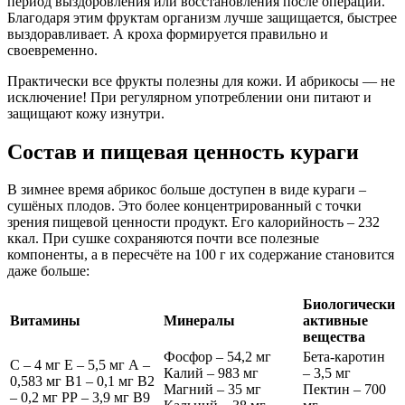
период выздоровления или восстановления после операций.
Благодаря этим фруктам организм лучше защищается, быстрее
выздоравливает. А кроха формируется правильно и
своевременно.
Практически все фрукты полезны для кожи. И абрикосы — не
исключение! При регулярном употреблении они питают и
защищают кожу изнутри.
Состав и пищевая ценность кураги
В зимнее время абрикос больше доступен в виде кураги –
сушёных плодов. Это более концентрированный с точки
зрения пищевой ценности продукт. Его калорийность – 232
ккал. При сушке сохраняются почти все полезные
компоненты, а в пересчёте на 100 г их содержание становится
даже больше:
Биологически
Витамины
Минералы
активные
вещества
Фосфор – 54,2 мг
Бета-каротин
С – 4 мг Е – 5,5 мг А –
Калий – 983 мг
– 3,5 мг
0,583 мг В1 – 0,1 мг В2
Магний – 35 мг
Пектин – 700
– 0,2 мг РР – 3,9 мг В9