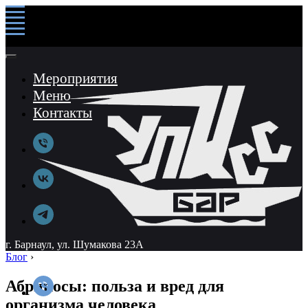
Мероприятия
Меню
Контакты
г. Барнаул, ул. Шумакова 23А
Блог
›
Абрикосы: польза и вред для
организма человека