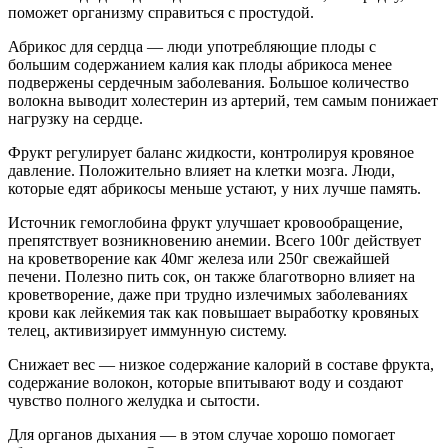
поможет организму справиться с простудой.
Абрикос для сердца — люди употребляющие плоды с
большим содержанием калия как плоды абрикоса менее
подвержены сердечным заболевания. Большое количество
волокна выводит холестерин из артерий, тем самым понижает
нагрузку на сердце.
Фрукт регулирует баланс жидкости, контролируя кровяное
давление. Положительно влияет на клетки мозга. Люди,
которые едят абрикосы меньше устают, у них лучше память.
Источник гемоглобина фрукт улучшает кровообращение,
препятствует возникновению анемии. Всего 100г действует
на кроветворение как 40мг железа или 250г свежайшей
печени. Полезно пить сок, он также благотворно влияет на
кроветворение, даже при трудно излечимых заболеваниях
крови как лейкемия так как повышает выработку кровяных
телец, активизирует иммунную систему.
Снижает вес — низкое содержание калорий в составе фрукта,
содержание волокон, которые впитывают воду и создают
чувство полного желудка и сытости.
Для органов дыхания — в этом случае хорошо помогает