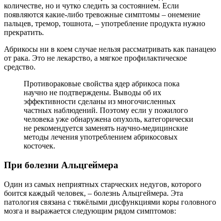
количестве, но и чутко следить за состоянием. Если
появляются какие-либо тревожные симптомы – онемение
пальцев, тремор, тошнота, – употребление продукта нужно
прекратить.
Абрикосы ни в коем случае нельзя рассматривать как панацею
от рака. Это не лекарство, а мягкое профилактическое
средство.
Противораковые свойства ядер абрикоса пока
научно не подтверждены. Выводы об их
эффективности сделаны из многочисленных
частных наблюдений. Поэтому если у пожилого
человека уже обнаружена опухоль, категорически
не рекомендуется заменять научно-медицинские
методы лечения употреблением абрикосовых
косточек.
При болезни Альцгеймера
Один из самых неприятных старческих недугов, которого
боится каждый человек, – болезнь Альцгеймера. Эта
патология связана с тяжёлыми дисфункциями коры головного
мозга и выражается следующим рядом симптомов: