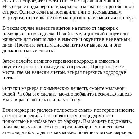
сначала попробуйте постирать ее в стиральной машине.
Некоторые виды чернил и маркеров смываются при обычной
стирке. Однако если вы поставили пятно несмываемым
маркером, то стирка не поможет до конца избавиться от следа.
В таком случае нанесите ацетон на пятно от маркера с
помощью ватного диска. Налейте медицинский спирт или
жидкость для снятия лака в емкость и окуните в нее ватный
диск. Протрите ватным диском пятно от маркера, и оно
должно начать исчезать.
Затем налейте немного перекиси водорода в емкость и
окуните второй ватный диск в перекись. Протрите те же
места, где вы нанесли ацетон, втирая перекись водорода в
пятна.
Остатки маркера и химических веществ смойте мыльной
водой. Чтобы это сделать, можно добавить несколько капель
мыла в распылитель или на мочалку.
Если маркер не удалось полностью смыть, повторно нанесите
ацетон и перекись. Повторяйте эту процедуру, пока
полностью не избавитесь от маркера. Вы можете подождать,
пока ваша кукла высохнет перед повторным нанесением
ацетона, чтобы удалить как можно больше остатков маркера.