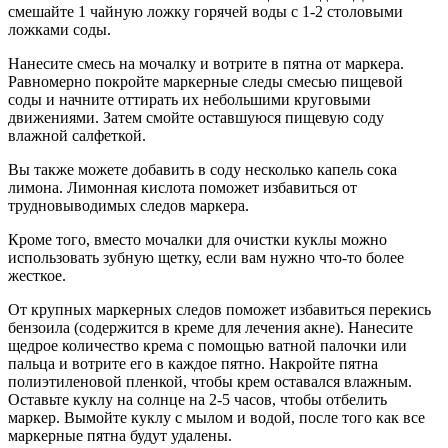
смешайте 1 чайную ложку горячей воды с 1-2 столовыми
ложками соды.
Нанесите смесь на мочалку и вотрите в пятна от маркера.
Равномерно покройте маркерные следы смесью пищевой
соды и начните оттирать их небольшими круговыми
движениями. Затем смойте оставшуюся пищевую соду
влажной салфеткой.
Вы также можете добавить в соду несколько капель сока
лимона. Лимонная кислота поможет избавиться от
трудновыводимых следов маркера.
Кроме того, вместо мочалки для очистки куклы можно
использовать зубную щетку, если вам нужно что-то более
жесткое.
От крупных маркерных следов поможет избавиться перекись
бензоила (содержится в креме для лечения акне). Нанесите
щедрое количество крема с помощью ватной палочки или
пальца и вотрите его в каждое пятно. Накройте пятна
полиэтиленовой пленкой, чтобы крем оставался влажным.
Оставьте куклу на солнце на 2-5 часов, чтобы отбелить
маркер. Вымойте куклу с мылом и водой, после того как все
маркерные пятна будут удалены.