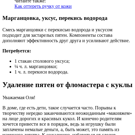
Читайте также:
Как оттереть ручку от кожи
Марганцовка, уксус, перекись водорода
Смесь марганцовки с перекисью водорода и уксусом
подходит для застарелых пятен. Компоненты состава
дополняют эффективность друг друга и усиливают действие.
Потребуется:
1 стакан столового уксуса;
¼ ч. л. марганцовки;
1 ч. л. перекиси водорода.
Удаление пятен от фломастера с куклы
Уважаемая Оля!
В доме, где есть дети, такое случается часто. Порывы к
творчеству нередко заканчиваются неожиданным «макияжем»
на лице дорогих и красивых кукол. И конечно родителям
хочется привести все в порядок, ведь за игрушку были
заплачены немалые деньги, а, быть может, это память из
маминого детства. К сожалению, избавиться от следов