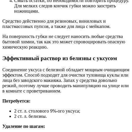
Смыть остатки, по необходимости повторить процедуру.
Для мелких следов кончик губки можно заострять
ножницами.
Средство действенно для резиновых, виниловых и
пластмассовых пупсов, а также для лица с мейкапом.
На поверхность губки не следует наносить любые средства
бытовой химии, так как это может спровоцировать опасную
химическую реакцию.
Эффективный раствор из белизны с уксусом
Соединение уксуса с белизной обладает мощным очищающим
эффектом. Способ подходит для очистки туловища куклы или
лица без заводского макияжа. Запах у средства довольно
резкий, поэтому лучше проводить манипуляцию на улице или
в комнате с проветриванием.
Потребуется:
2 ст. л. столового 9%-ого уксуса;
2 ст. л. белизны.
Удаление по шагам: